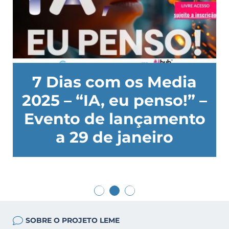
7 Dias com os Media
2025 – “IA, eu penso!” –
a
Evento de lançamento
a 29 de janeiro
SOBRE O PROJETO LEME