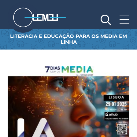
Passar
para
o
conteúdo
principal
LITERACIA E EDUCAÇÃO PARA OS MEDIA EM
LINHA
Saber mais
Sa